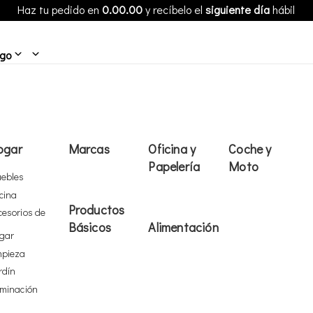
Haz tu pedido en
0.00.00
y recíbelo el
siguiente día
hábil
ogo
ogar
Marcas
Oficina y
Coche y
Papelería
Moto
ebles
cina
Productos
cesorios de
Básicos
Alimentación
gar
mpieza
rdín
uminación