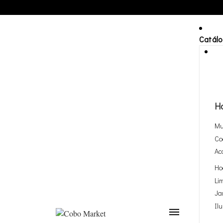
Catál
H
Mu
Co
Ac
Ho
Li
Ja
Il