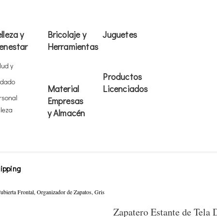
lleza y
Bricolaje y
Juguetes
enestar
Herramientas
lud y
Productos
idado
Material
Licenciados
rsonal
Empresas
lleza
y Almacén
ipping
ubierta Frontal, Organizador de Zapatos, Gris
Zapatero Estante de Tela D