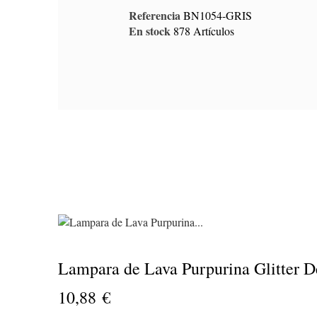
Referencia
BN1054-GRIS
En stock
878 Artículos
PRODUCTO
Za
Tela
y co
AVAILABILITY
PRECIO
Lampara de Lava Purpurina Glitter De
DESCRIPCIÓN
10,88 €