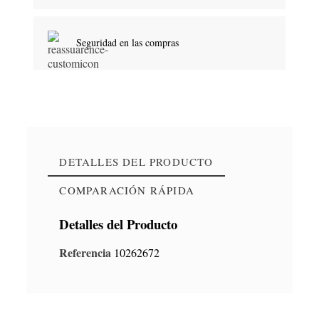
Seguridad en las compras
DETALLES DEL PRODUCTO
COMPARACIÓN RÁPIDA
Detalles del Producto
Referencia
10262672
Mezclador de Pintura y
Hervidor Agua
Caj
Morteros 10-20 kg,
Eléctrico de 1,8 litros,
Ne