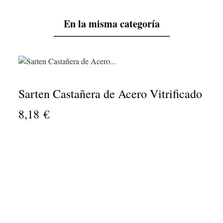
Granel, Ø 100 x 600
Acero Inoxidable,
mm
Protección contra
En la misma categoría
Sobrecalentamiento,
1500W de Potencia
3,77 €
10,28 €
No hay características par
Sarten Castañera de Acero Vitrificado An
8,18 €