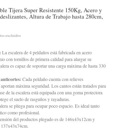
ble Tijera Super Resistente 150Kg, Acero y
eslizantes, Altura de Trabajo hasta 280cm,
tos excluidos
:
La escalera de 4 peldaños está fabricada en acero
io con tornillos de primera calidad para alargar su
calera es capaz de soportar una carga máxima de hasta 330
 anticortes:
Cada peldaño cuenta con relieves
e aportan máxima seguridad. Los cantos están tratados para
base de la escalera está equipada con una goma protectora
otege el suelo de rasguños y rayaduras.
lera se pliega para ocupar poco espacio. Es ideal tanto
ico como profesional.
nsión del productos plegado es de 146x43x12cm y
so 137x43x74cm.