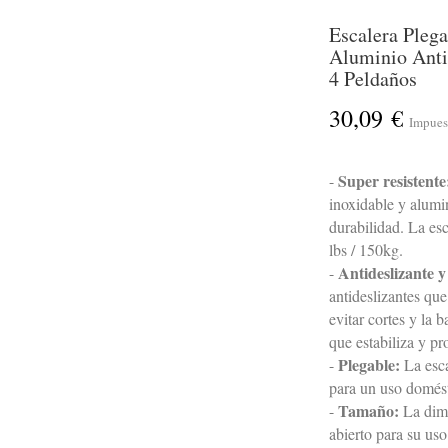
Escalera Plega
Aluminio Antid
4 Peldaños
30,09 €
Impues
Super resistente
-
inoxidable y alumin
durabilidad. La es
lbs / 150kg.
Antideslizante y
-
antideslizantes qu
evitar cortes y la 
que estabiliza y pr
Plegable:
-
La esca
para un uso domést
Tamaño:
-
La dime
abierto para su u