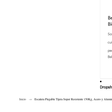
Be
Bi
Sa
cu
pe
Be
Dropsh
Inicio
Escalera Plegable Tijera Super Resistente 150Kg, Acero y Alumin