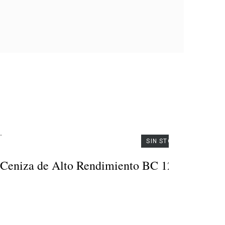
Fregadero de
Stayer Aspirador de
a de 1 Seno y
Ceniza de Alto
do Cuadrado de
Rendimiento BC
noxdiable, 78 x
1200D
 14,6 cm para
ble de 80cm
SIN STOCK
57,03 €
46,50 €
e Ceniza de Alto Rendimiento BC 1200D
adero de 1 seno
- Aspirador de Cenizas de
o con escurridor
Alto Rendimiento,
as 78 x 43.5 cm.
Potencia de 1200W
dad de la cubeta:
- Este potente aspirador