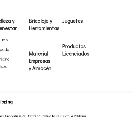
lleza y
Bricolaje y
Juguetes
enestar
Herramientas
lud y
Productos
idado
Material
Licenciados
rsonal
Empresas
lleza
y Almacén
ipping
io Antideslizantes, Altura de Trabajo hasta 280cm, 4 Peldaños