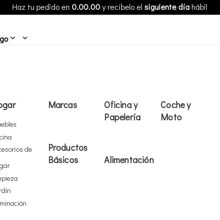
Haz tu pedido en
0.00.00
y recíbelo el
siguiente día
hábil
ogo
ogar
Marcas
Oficina y
Coche y
Papelería
Moto
ebles
cina
Productos
cesorios de
Básicos
Alimentación
gar
mpieza
rdín
uminación