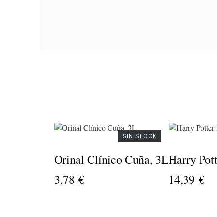
PRODUCTO
Esca
S
1
Anti
d
28
AVAILABILITY
SIN STOCK
PRECIO
Orinal Clínico Cuña, 3L
Harry Pot
3,78 €
14,39 €
DESCRIPCIÓN
Su
-
escal
f
inoxi