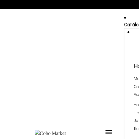
Catál
H
Mu
Co
Ac
Ho
Li
Ja
Il