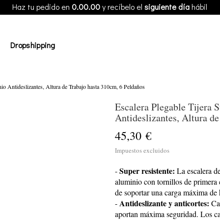
Haz tu pedido en
0.00.00
y recíbelo el
siguiente día
hábil
Dropshipping
io Antideslizantes, Altura de Trabajo hasta 310cm, 6 Peldaños
Escalera Plegable Tijera 
Antideslizantes, Altura d
45,30 €
Impuestos excluidos
Super resistente:
-
La escalera de
aluminio con tornillos de primera 
de soportar una carga máxima de h
Antideslizante y anticortes:
-
Cad
aportan máxima seguridad. Los cant