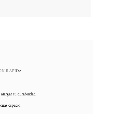
ÓN RÁPIDA
 alargar su durabilidad.
penas espacio.