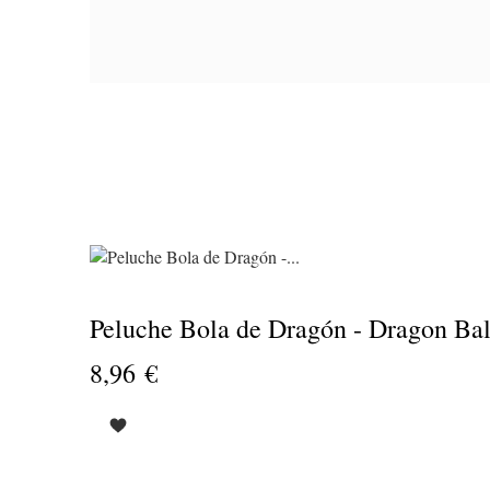
PRODUCTO
Esca
S
1
Anti
d
31
AVAILABILITY
Peluche Bola de Dragón - Dragon Bal
PRECIO
8,96 €
DESCRIPCIÓN
Su
-
escal
f
inoxi