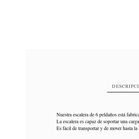
DESCRIPC
Nuestra escalera de 6 peldaños está fabric
La escalera es capaz de soportar una car
Referencia
10334954
Es fácil de transportar y de mover hasta la
En stock
5 Artículos