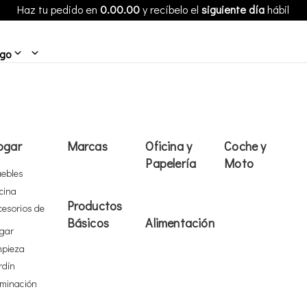
Haz tu pedido en
0.00.00
y recíbelo el
siguiente día
hábil
ogo
ogar
Marcas
Oficina y
Coche y
Papelería
Moto
ebles
cina
Productos
cesorios de
Básicos
Alimentación
gar
mpieza
rdín
uminación