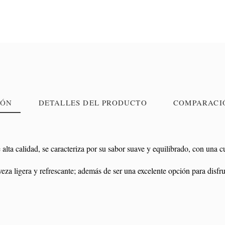
IÓN
DETALLES DEL PRODUCTO
COMPARACI
e alta calidad, se caracteriza por su sabor suave y equilibrado, con una
,24
eza ligera y refrescante; además de ser una excelente opción para disfr
Estrella Galicia
Escalera Plegable Tijera
Escalera
cial, Cerveza Lager
Super Resistente
Supe