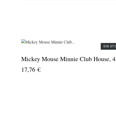
Vol
24
AVAILABILITY
SIN ST
Mickey Mouse Minnie Club House, 
PRECIO
17,76 €
DESCRIPCIÓN
- Pa
es
li
mar
rec
-
bri