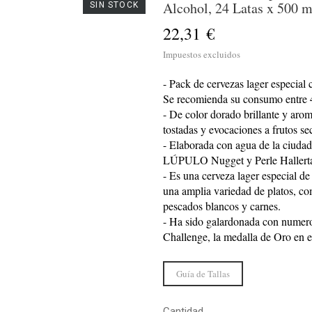
Alcohol, 24 Latas x 500 m
SIN STOCK
22,31 €
Impuestos excluidos
- Pack de cervezas lager especial
Se recomienda su consumo entre 4
- De color dorado brillante y arom
tostadas y evocaciones a frutos se
- Elaborada con agua de la ciud
LÚPULO Nugget y Perle Hallert
- Es una cerveza lager especial de
una amplia variedad de platos, com
pescados blancos y carnes.
- Ha sido galardonada con numero
Challenge, la medalla de Oro en e
Guía de Tallas
Cantidad