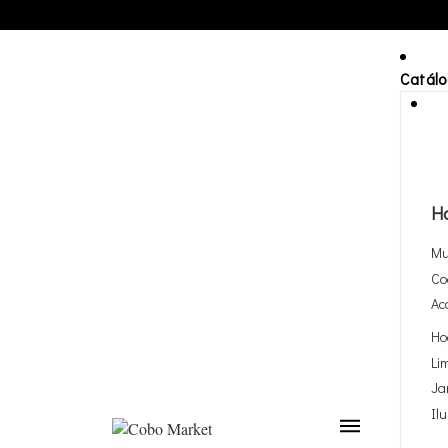
Catál
H
Mu
Co
Ac
Ho
Li
Ja
Il