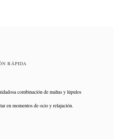
ÓN RÁPIDA
 cuidadosa combinación de maltas y lúpulos
utar en momentos de ocio y relajación.
 Plegable Tijera
Minnie, 80 cm de pie -
r Resistente
50 cm Sentado, 100