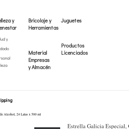
lleza y
Bricolaje y
Juguetes
enestar
Herramientas
lud y
Productos
idado
Material
Licenciados
rsonal
Empresas
lleza
y Almacén
ipping
 de Alcohol, 24 Latas x 500 ml
Estrella Galicia Especial