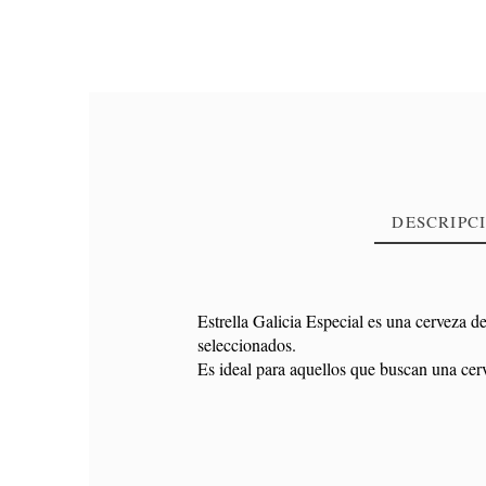
DESCRIPC
Estrella Galicia Especial es una cerveza d
seleccionados.
Referencia
ESTRELLAGALICIA500ML
Es ideal para aquellos que buscan una cerv
PRODUCTO
Espe