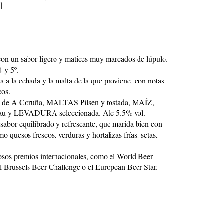
l
 con un sabor ligero y matices muy marcados de lúpulo.
 y 5º.
a a la cebada y la malta de la que proviene, con notas
cos.
ad de A Coruña, MALTAS Pilsen y tostada, MAÍZ,
au y LEVADURA seleccionada. Alc 5.5% vol.
 sabor equilibrado y refrescante, que marida bien con
o quesos frescos, verduras y hortalizas frías, setas,
sos premios internacionales, como el World Beer
l Brussels Beer Challenge o el European Beer Star.