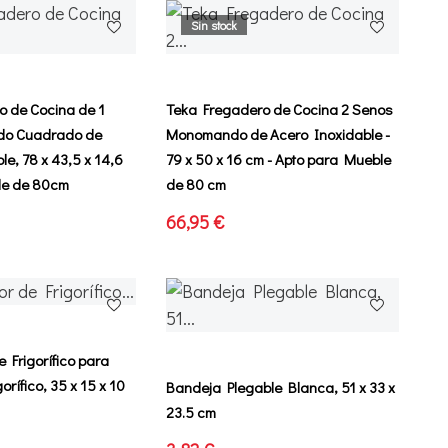
Sin stock
o de Cocina de 1
Teka Fregadero de Cocina 2 Senos
ido Cuadrado de
Monomando de Acero Inoxidable -
le, 78 x 43,5 x 14,6
79 x 50 x 16 cm - Apto para Mueble
le de 80cm
de 80 cm
66,95 €
 Frigorífico para
orífico, 35 x 15 x 10
Bandeja Plegable Blanca, 51 x 33 x
23.5 cm