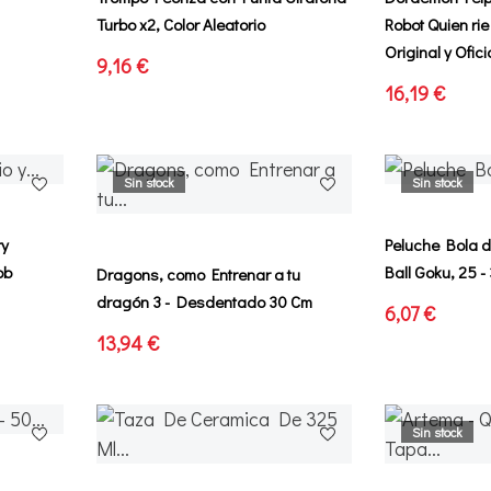
Turbo x2, Color Aleatorio
Robot Quien ri
Original y Ofici
9,16 €
16,19 €
Sin stock
Sin stock
ry
Peluche Bola 
ob
Ball Goku, 25 -
Dragons, como Entrenar a tu
dragón 3 - Desdentado 30 Cm
6,07 €
13,94 €
Sin stock