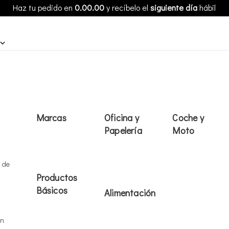
Haz tu pedido en
0.00.00
y recíbelo el
siguiente día
hábil
Marcas
Oficina y
Coche y
Papelería
Moto
s de
Productos
Básicos
Alimentación
ón