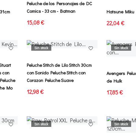
Peluche de los Personajes de DC
Comics - 33 cm - Batman
 31cm
Hatsune Miku 
15,08 €
22,04 €
Sin stock
Sin stock
Stuart
Peluche Stitch de Lilo Stitch 30cm
s con
con Sonido Peluche Stitch con
Avengers Pelu
 Peluche
Corazon Peluche Suave
de Hulk
uche Mo
12,98 €
17,85 €
Sin stock
Sin stock