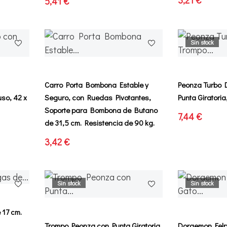
5,41 €
Sin stock
Carro Porta Bombona Estable y
Peonza Turbo 
so, 42 x
Seguro, con Ruedas Pivotantes,
Punta Giratoria
Soporte para Bombona de Butano
7,44 €
de 31,5 cm. Resistencia de 90 kg.
3,42 €
Sin stock
Sin stock
 17 cm.
Trompo Peonza con Punta Giratoria
Doraemon Felp