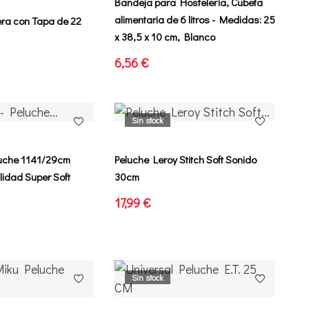
Bandeja para Hostelería, Cubeta
alimentaria de 6 litros - Medidas: 25
era con Tapa de 22
x 38,5 x 10 cm, Blanco
6,56 €
Sin stock
eluche 1141/29cm
Peluche Leroy Stitch Soft Sonido
idad Super Soft
30cm
17,99 €
Sin stock