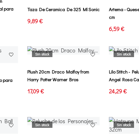
cm
al para
Taza De Ceramica De 325 Ml Sonic
Artema - Ques
cm
9,89 €
6,59 €
Sin stock
Sin stock
Plush 20cm Draco Malfoy from
Lilo Stitch - P
Harry Potter Warner Bros
Angel Rosa Cal
o para
17,09 €
24,29 €
Sin stock
Sin stock