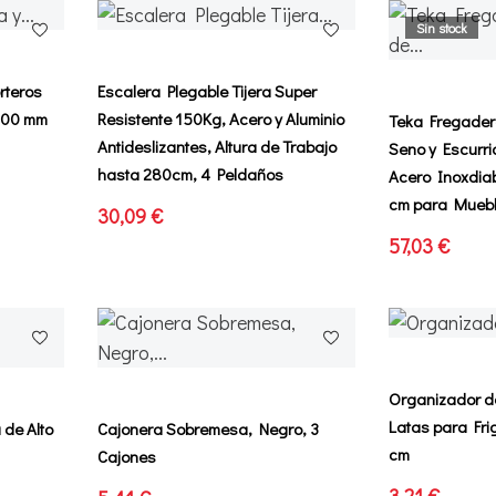
Sin stock
rteros
Escalera Plegable Tijera Super
 600 mm
Resistente 150Kg, Acero y Aluminio
Teka Fregader
Antideslizantes, Altura de Trabajo
Seno y Escurr
hasta 280cm, 4 Peldaños
Acero Inoxdiab
cm para Mueb
30,09 €
57,03 €
Organizador de
Latas para Frig
 de Alto
Cajonera Sobremesa, Negro, 3
cm
Cajones
3,21 €